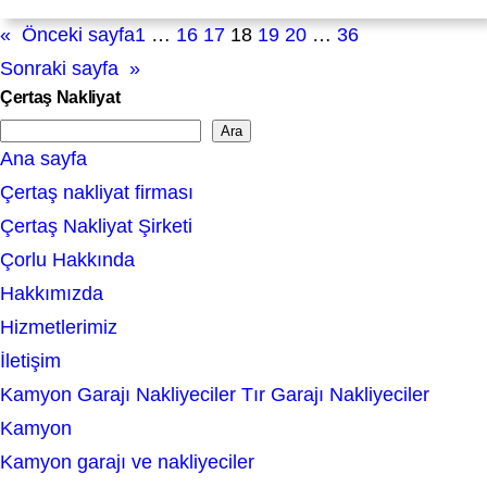
«
Önceki sayfa
1
…
16
17
18
19
20
…
36
Sonraki sayfa
»
Çertaş Nakliyat
Ara
S
Ana sayfa
e
Çertaş nakliyat firması
a
Çertaş Nakliyat Şirketi
r
Çorlu Hakkında
c
Hakkımızda
h
Hizmetlerimiz
İletişim
Kamyon Garajı Nakliyeciler Tır Garajı Nakliyeciler
Kamyon
Kamyon garajı ve nakliyeciler