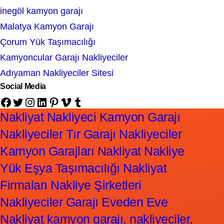
inegöl kamyon garajı
Malatya Kamyon Garajı
Çorum Yük Taşımacılığı
Kamyoncular Garajı Nakliyeciler
Adıyaman Nakliyeciler Sitesi
Social Media
Facebook
Twitter
Instagram
LinkedIn
Pinterest
Vimeo
Tumblr
Nakliyat Nakliyeci Kamyon Garajı
Nakliyeciler Tır Garajı Nakliyeciler
Kamyon Garajları Nakliyat Nakliye
Yük Eşya Taşımacılığı Nakliyat
Firmaları Nakliye Şirketleri
Nakliyeciler Garajı Eveden Eve
Nakliyat kamyon garajı, nakliyeciler,