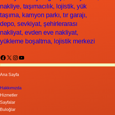
nakliye, taşımacılık, lojistik, yük
taşıma, kamyon parkı, tır garajı,
depo, sevkiyat, şehirlerarası
nakliyat, evden eve nakliyat,
yükleme boşaltma, lojistik merkezi
Facebook
X
Instagram
YouTube
Ana Sayfa
Hakkımızda
Hizmetler
Sayfalar
Buloğlar