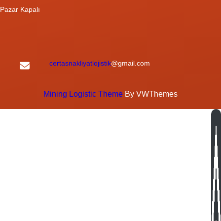
Pazar Kapalı
certasnakliyatlojistik
@gmail.com
Mining Logistic Theme
By VWThemes