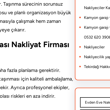
ir. Taşınma sürecinin sorunsuz
Nakliyeciler 
losu ve planlı organizasyon büyük
Kamyon garajı 
irmasıyla çalışmak hem zaman
Kamyon garajı 
yeye çıkarır.
0532 620 390
sı Nakliyat Firması
Nakliyeciler
Nakliyecilik y
Tekirdağ Hakk
aha fazla planlama gerektirir.
şınması için kaliteli ambalajlama,
kir. Ayrıca profesyonel ekipler,
ası riskleri en aza indirir.
Evden Eve Nakl