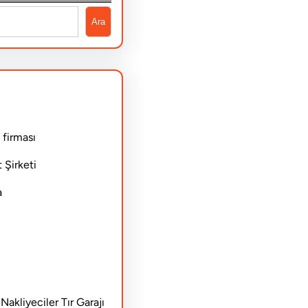
Ara
 firması
 Şirketi
a
akliyeciler Tır Garajı