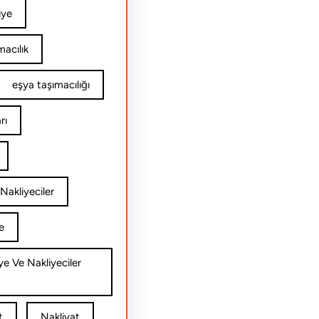
iye
acılık
eşya taşımacılığı
rı
Nakliyeciler
e
ye Ve Nakliyeciler
t
Nakliyat