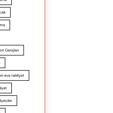
ılık
ıma
on Garajları
ı
n eve nakliyat
iyat
yeciler