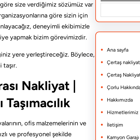
 göre size verdiğimiz sözümüz var
S
ganizasyonlarına göre sizin için
e
anlayacağız, deneyimli ekibimizle
a
kliye yapmak bizim görevimizdir.
r
Ana sayfa
c
ğiniz yere yerleştireceğiz. Böylece,
h
Çertaş nakliyat
taşır.
Çertaş Nakliyat
ası Nakliyat |
Çorlu Hakkınd
lı Taşımacılık
Hakkımızda
Hizmetlerimiz
yalarının, ofis malzemelerinin ve
İletişim
hızlı ve profesyonel şekilde
Kamyon Garajı N