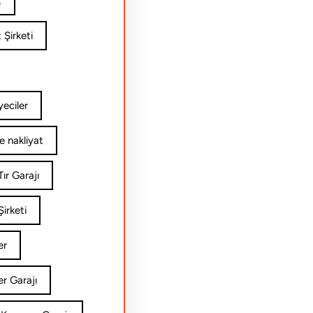
t
 Şirketi
yeciler
e nakliyat
ır Garajı
irketi
er
er Garajı