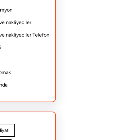
Kamyon
ve nakliyeciler
ve nakliyeciler Telefon
6
apmak
ında
iyat