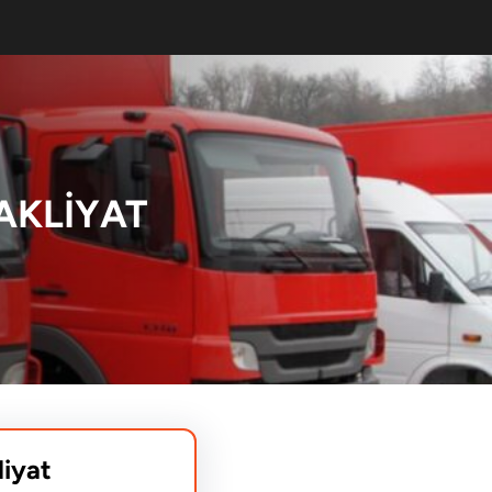
AKLIYAT
liyat