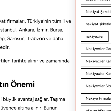
Nakliyat Şirketi
t firmaları, Türkiye’nin tüm il ve
nakliyat şirketle
İstanbul, Ankara, İzmir, Bursa,
nakliyeciler
tep, Samsun, Trabzon ve daha
edir.
Nakliyeciler Gar
tilen tarihte alınır ve zamanında
Nakliyeciler K
Nakliyeciler Ka
atın Önemi
Nakliyeciler Sit
i büyük avantaj sağlar. Taşıma
Nakliye Firmala
vence altına alınır. Bunun
ofis ve büro ta