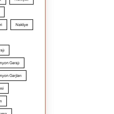
ri
Nakliye
ajı
amyon Garajı
myon Garjları
esi
rı
şıma