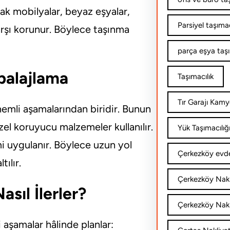
ak mobilyalar, beyaz eşyalar,
Parsiyel taşımac
karşı korunur. Böylece taşınma
parça eşya taş
balajlama
Taşımacılık
Tır Garajı Kamy
önemli aşamalarından biridir. Bunun
özel koruyucu malzemeler kullanılır.
Yük Taşımacılığ
i uygulanır. Böylece uzun yol
Çerkezköy evde
ılır.
Çerkezköy Nakl
asıl İlerler?
Çerkezköy Nakli
i aşamalar hâlinde planlar: