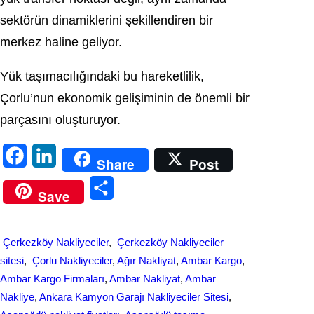
sektörün dinamiklerini şekillendiren bir
merkez haline geliyor.
Yük taşımacılığındaki bu hareketlilik,
Çorlu’nun ekonomik gelişiminin de önemli bir
parçasını oluşturuyor.
F
L
Share
Post
a
i
S
Save
c
n
h
e
k
a
Çerkezköy Nakliyeciler
, 
Çerkezköy Nakliyeciler
b
e
r
sitesi
, 
Çorlu Nakliyeciler
, 
Ağır Nakliyat
, 
Ambar Kargo
, 
o
d
Ambar Kargo Firmaları
, 
Ambar Nakliyat
, 
Ambar
e
Nakliye
, 
Ankara Kamyon Garajı Nakliyeciler Sitesi
, 
o
I