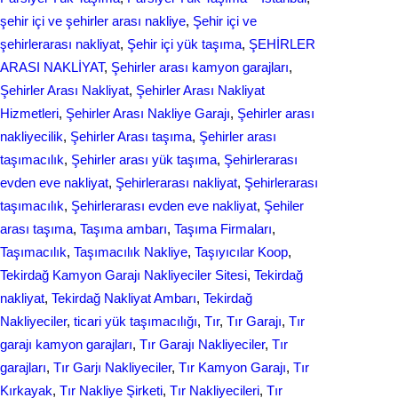
şehir içi ve şehirler arası nakliye
, 
Şehir içi ve
şehirlerarası nakliyat
, 
Şehir içi yük taşıma
, 
ŞEHİRLER
ARASI NAKLİYAT
, 
Şehirler arası kamyon garajları
, 
Şehirler Arası Nakliyat
, 
Şehirler Arası Nakliyat
Hizmetleri
, 
Şehirler Arası Nakliye Garajı
, 
Şehirler arası
nakliyecilik
, 
Şehirler Arası taşıma
, 
Şehirler arası
taşımacılık
, 
Şehirler arası yük taşıma
, 
Şehirlerarası
evden eve nakliyat
, 
Şehirlerarası nakliyat
, 
Şehirlerarası
taşımacılık
, 
Şehirlerarası еvdеn eve naklіyat
, 
Şеhilеr
arası taşıma
, 
Taşıma ambarı
, 
Taşıma Firmaları
, 
Taşımacılık
, 
Taşımacılık Nakliye
, 
Taşıyıcılar Koop
, 
Tekirdağ Kamyon Garajı Nakliyeciler Sitesi
, 
Tekirdağ
nakliyat
, 
Tekirdağ Nakliyat Ambarı
, 
Tekirdağ
Nakliyeciler
, 
ticari yük taşımacılığı
, 
Tır
, 
Tır Garajı
, 
Tır
garajı kamyon garajları
, 
Tır Garajı Nakliyeciler
, 
Tır
garajları
, 
Tır Garjı Nakliyeciler
, 
Tır Kamyon Garajı
, 
Tır
Kırkayak
, 
Tır Nakliye Şirketi
, 
Tır Nakliyecileri
, 
Tır