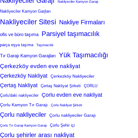
Nakliyeciler Garajı
Nakliyeciler Kamyon Garajı
Nakliyeciler Kamyon Garjları
Nakliyeciler Sitesi
Nakliye Firmaları
Parsiyel taşımacılık
ofis ve büro taşıma
parça eşya taşıma
Taşımacılık
Yük Taşımacılığı
Tır Garajı Kamyon Garajları
Çerkezköy evden eve nakliyat
Çerkezköy Nakliyat
Çerkezköy Nakliyeciler
Çertaş Nakliyat
Çertaş Nakliyat Şirketi
ÇORLU
Çorlu evden eve nakliyat
Çorlu'daki nakliyeciler
Çorlu Kamyon Tır Garajı
Çorlu Nakliyat Şirketi
Çorlu nakliyeciler
Çorlu nakliyeciler Garajı
Çorlu Şehir içi
Çorlu Tır Garajı Kamyon Garajı
Çorlu şehirler arası nakliyat