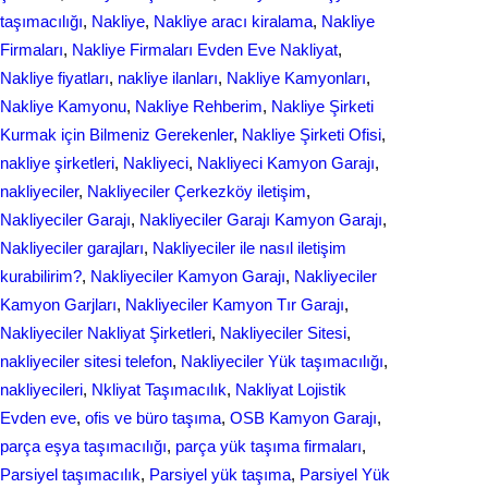
taşımacılığı
, 
Nakliye
, 
Nakliye aracı kiralama
, 
Nakliye
Firmaları
, 
Nakliye Firmaları Evden Eve Nakliyat
, 
Nakliye fiyatları
, 
nakliye ilanları
, 
Nakliye Kamyonları
, 
Nakliye Kamyonu
, 
Nakliye Rehberim
, 
Nakliye Şirketi
Kurmak için Bilmeniz Gerekenler
, 
Nakliye Şirketi Ofisi
, 
nakliye şirketleri
, 
Nakliyeci
, 
Nakliyeci Kamyon Garajı
, 
nakliyeciler
, 
Nakliyeciler Çerkezköy iletişim
, 
Nakliyeciler Garajı
, 
Nakliyeciler Garajı Kamyon Garajı
, 
Nakliyeciler garajları
, 
Nakliyeciler ile nasıl iletişim
kurabilirim?
, 
Nakliyeciler Kamyon Garajı
, 
Nakliyeciler
Kamyon Garjları
, 
Nakliyeciler Kamyon Tır Garajı
, 
Nakliyeciler Nakliyat Şirketleri
, 
Nakliyeciler Sitesi
, 
nakliyeciler sitesi telefon
, 
Nakliyeciler Yük taşımacılığı
, 
nakliyecileri
, 
Nkliyat Taşımacılık
, 
Nаkliyаt Lojistik
Evdеn eve
, 
ofis ve büro taşıma
, 
OSB Kamyon Garajı
, 
parça eşya taşımacılığı
, 
parça yük taşıma firmaları
, 
Parsiyel taşımacılık
, 
Parsiyel yük taşıma
, 
Parsiyel Yük