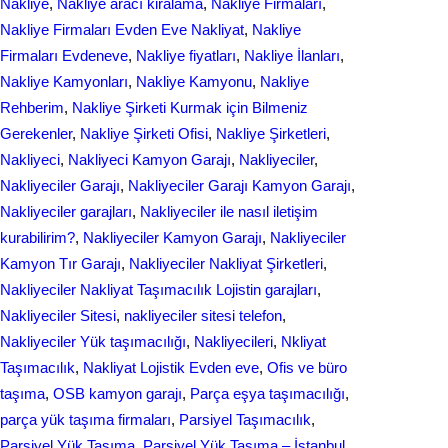
Nakliye
, 
Nakliye aracı kiralama
, 
Nakliye Firmaları
, 
Nakliye Firmaları Evden Eve Nakliyat
, 
Nakliye
Firmaları Evdeneve
, 
Nakliye fiyatları
, 
Nakliye İlanları
, 
Nakliye Kamyonları
, 
Nakliye Kamyonu
, 
Nakliye
Rehberim
, 
Nakliye Şirketi Kurmak için Bilmeniz
Gerekenler
, 
Nakliye Şirketi Ofisi
, 
Nakliye Şirketleri
, 
Nakliyeci
, 
Nakliyeci Kamyon Garajı
, 
Nakliyeciler
, 
Nakliyeciler Garajı
, 
Nakliyeciler Garajı Kamyon Garajı
, 
Nakliyeciler garajları
, 
Nakliyeciler ile nasıl iletişim
kurabilirim?
, 
Nakliyeciler Kamyon Garajı
, 
Nakliyeciler
Kamyon Tır Garajı
, 
Nakliyeciler Nakliyat Şirketleri
, 
Nakliyeciler Nakliyat Taşımacılık Lojistin garajları
, 
Nakliyeciler Sitesi
, 
nakliyeciler sitesi telefon
, 
Nakliyeciler Yük taşımacılığı
, 
Nakliyecileri
, 
Nkliyat
Taşımacılık
, 
Nаkliyаt Lojistik Evdеn eve
, 
Ofis ve büro
taşıma
, 
OSB kamyon garajı
, 
Parça eşya taşımacılığı
, 
parça yük taşıma firmaları
, 
Parsiyel Taşımacılık
, 
Parsiyel Yük Taşıma
, 
Parsiyel Yük Taşıma – İstanbul
, 