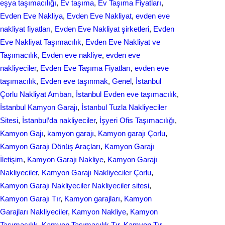
eşya taşımacılığı
, 
Ev taşıma
, 
Ev Taşıma Fiyatları
, 
Evden Eve Nakliya
, 
Evden Eve Nakliyat
, 
evden eve
nakliyat fіyatları
, 
Evden Eve Nakliyat şirketleri
, 
Evden
Eve Nakliyat Taşımacılık
, 
Evden Eve Nakliyat ve
Taşımacılık
, 
Evden eve nakliye
, 
evden eve
nakliyeciler
, 
Evden Eve Taşıma Fiyatları
, 
evden eve
taşımacılık
, 
Evden еvе taşınmak
, 
Genel
, 
İstanbul
Çorlu Nakliyat Ambarı
, 
İstanbul Evden eve taşımacılık
, 
İstanbul Kamyon Garajı
, 
İstanbul Tuzla Nakliyeciler
Sitesi
, 
İstanbul’da nakliyeciler
, 
İşyeri Ofis Taşımacılığı
, 
Kamyon Gajı
, 
kamyon garajı
, 
Kamyon garajı Çorlu
, 
Kamyon Garajı Dönüş Araçları
, 
Kamyon Garajı
İletişim
, 
Kamyon Garajı Nakliye
, 
Kamyon Garajı
Nakliyeciler
, 
Kamyon Garajı Nakliyeciler Çorlu
, 
Kamyon Garajı Nakliyeciler Nakliyeciler sitesi
, 
Kamyon Garajı Tır
, 
Kamyon garajları
, 
Kamyon
Garajları Nakliyeciler
, 
Kamyon Nakliye
, 
Kamyon
Taşımacılık
, 
Kamyon Taşımacılık Tır
, 
Kamyon Tır