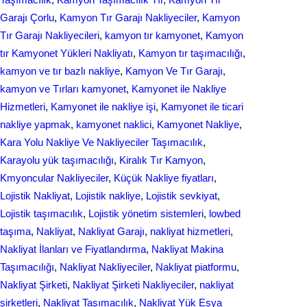
Garajı Çorlu
, 
Kamyon Tır Garajı Nakliyeciler
, 
Kamyon
Tır Garajı Nakliyecileri
, 
kamyon tır kamyonet
, 
Kamyon
tır Kamyonet Yükleri Nakliyatı
, 
Kamyon tır taşımacılığı
, 
kamyon ve tır bazlı nakliye
, 
Kamyon Ve Tır Garajı
, 
kamyon ve Tırları kamyonet
, 
Kamyonet ile Nakliye
Hizmetleri
, 
Kamyonet ile nakliye işi
, 
Kamyonet ile ticari
nakliye yapmak
, 
kamyonet naklici
, 
Kamyonet Nakliye
, 
Kara Yolu Nakliye Ve Nakliyeciler Taşımacılık
, 
Karayolu yük taşımacılığı
, 
Kiralık Tır Kamyon
, 
Kmyoncular Nakliyeciler
, 
Küçük Nakliye fiyatları
, 
Lojistik Nakliyat
, 
Lojistik nakliye
, 
Lojistik sevkiyat
, 
Lojistik taşımacılık
, 
Lojistik yönetim sistemleri
, 
lowbed
taşıma
, 
Nakliyat
, 
Nakliyat Garajı
, 
nakliyat hizmetleri
, 
Nakliyat İlanları ve Fiyatlandırma
, 
Nakliyat Makina
Taşımacılığı
, 
Nakliyat Nakliyeciler
, 
Nakliyat piatformu
, 
Nakliyat Şirketi
, 
Nakliyat Şirketi Nakliyeciler
, 
nakliyat
şirketleri
, 
Nakliyat Taşımacılık
, 
Nakliyat Yük Eşya