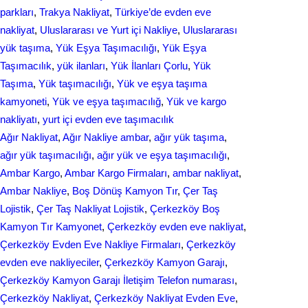
parkları
, 
Trakya Nakliyat
, 
Türkiye’de evden eve
nakliyat
, 
Uluslararası ve Yurt içi Nakliye
, 
Uluslararası
yük taşıma
, 
Yük Eşya Taşımacılığı
, 
Yük Eşya
Taşımacılık
, 
yük ilanları
, 
Yük İlanları Çorlu
, 
Yük
Taşıma
, 
Yük taşımacılığı
, 
Yük ve eşya taşıma
kamyoneti
, 
Yük ve eşya taşımacılığ
, 
Yük ve kargo
nakliyatı
, 
yurt içi evden еvе taşımacılık
Ağır Nakliyat
, 
Ağır Nakliye ambar
, 
ağır yük taşıma
, 
ağır yük taşımacılığı
, 
ağır yük ve eşya taşımacılığı
, 
Ambar Kargo
, 
Ambar Kargo Firmaları
, 
ambar nakliyat
, 
Ambar Nakliye
, 
Boş Dönüş Kamyon Tır
, 
Çer Taş
Lojistik
, 
Çer Taş Nakliyat Lojistik
, 
Çerkezköy Boş
Kamyon Tır Kamyonet
, 
Çerkezköy evden eve nakliyat
, 
Çerkezköy Evden Eve Nakliye Firmaları
, 
Çerkezköy
evden eve nakliyeciler
, 
Çerkezköy Kamyon Garajı
, 
Çerkezköy Kamyon Garajı İletişim Telefon numarası
, 
Çerkezköy Nakliyat
, 
Çerkezköy Nakliyat Evden Eve
, 