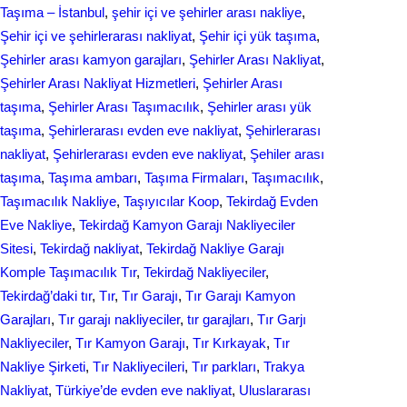
Taşıma – İstanbul
, 
şehir içi ve şehirler arası nakliye
, 
Şehir içi ve şehirlerarası nakliyat
, 
Şehir içi yük taşıma
, 
Şehirler arası kamyon garajları
, 
Şehirler Arası Nakliyat
, 
Şehirler Arası Nakliyat Hizmetleri
, 
Şehirler Arası
taşıma
, 
Şehirler Arası Taşımacılık
, 
Şehirler arası yük
taşıma
, 
Şehirlerarası evden eve nakliyat
, 
Şehirlerarası
nakliyat
, 
Şehirlerarası еvdеn eve naklіyat
, 
Şеhilеr arası
taşıma
, 
Taşıma ambarı
, 
Taşıma Firmaları
, 
Taşımacılık
, 
Taşımacılık Nakliye
, 
Taşıyıcılar Koop
, 
Tekirdağ Evden
Eve Nakliye
, 
Tekirdağ Kamyon Garajı Nakliyeciler
Sitesi
, 
Tekirdağ nakliyat
, 
Tekirdağ Nakliye Garajı
Komple Taşımacılık Tır
, 
Tekirdağ Nakliyeciler
, 
Tekirdağ’daki tır
, 
Tır
, 
Tır Garajı
, 
Tır Garajı Kamyon
Garajları
, 
Tır garajı nakliyeciler
, 
tır garajları
, 
Tır Garjı
Nakliyeciler
, 
Tır Kamyon Garajı
, 
Tır Kırkayak
, 
Tır
Nakliye Şirketi
, 
Tır Nakliyecileri
, 
Tır parkları
, 
Trakya
Nakliyat
, 
Türkiye’de evden eve nakliyat
, 
Uluslararası