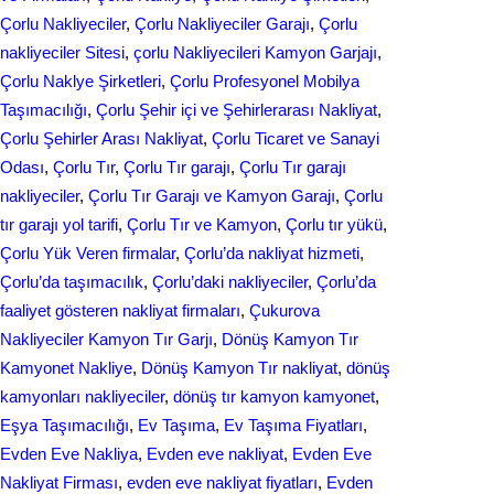
Çorlu Nakliyeciler
, 
Çorlu Nakliyeciler Garajı
, 
Çorlu
nakliyeciler Sitesi
, 
çorlu Nakliyecileri Kamyon Garjajı
, 
Çorlu Naklye Şirketleri
, 
Çorlu Profesyonel Mobilya
Taşımacılığı
, 
Çorlu Şehir içi ve Şehirlerarası Nakliyat
, 
Çorlu Şehirler Arası Nakliyat
, 
Çorlu Ticaret ve Sanayi
Odası
, 
Çorlu Tır
, 
Çorlu Tır garajı
, 
Çorlu Tır garajı
nakliyeciler
, 
Çorlu Tır Garajı ve Kamyon Garajı
, 
Çorlu
tır garajı yol tarifi
, 
Çorlu Tır ve Kamyon
, 
Çorlu tır yükü
, 
Çorlu Yük Veren firmalar
, 
Çorlu’da nakliyat hizmeti
, 
Çorlu’da taşımacılık
, 
Çorlu’daki nakliyeciler
, 
Çorlu’da
faaliyet gösteren nakliyat firmaları
, 
Çukurova
Nakliyeciler Kamyon Tır Garjı
, 
Dönüş Kamyon Tır
Kamyonet Nakliye
, 
Dönüş Kamyon Tır nakliyat
, 
dönüş
kamyonları nakliyeciler
, 
dönüş tır kamyon kamyonet
, 
Eşya Taşımacılığı
, 
Ev Taşıma
, 
Ev Taşıma Fiyatları
, 
Evden Eve Nakliya
, 
Evden eve nakliyat
, 
Evden Eve
Nakliyat Firması
, 
evden eve nakliyat fіyatları
, 
Evden