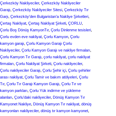
Çerkezköy Nakliyeciler
, 
Çerkezköy Nakliyeciler
Garajı
, 
Çerkezköy Nakliyeciler Sitesi
, 
Çerkezköy Tır
Garjı
, 
Çerkezköy’den Bulgaristan’a Nakliye Şirketleri
, 
Çertaş Nakliyat
, 
Çertaş Nakliyat Şirketi
, 
ÇORLU
, 
Çorlu Boş Dönüş KamyonTır
, 
Çorlu Dinlenme tesisleri
, 
Çorlu evden eve nakliyat
, 
Çorlu Kamyon
, 
Çorlu
kamyon garajı
, 
Çorlu Kamyon Garajı Çorlu
Nakliyeciler
, 
Çorlu Kamyon Garajı ve nakliye firmaları
, 
Çorlu Kamyon Tır Garajı
, 
çorlu nakliyat
, 
çorlu nakliyat
firmaları
, 
Çorlu Nakliyat Şirketi
, 
Çorlu nakliyeciler
, 
Çorlu nakliyeciler Garajı
, 
Çorlu Şehir içi
, 
Çorlu şehirler
arası nakliyat
, 
Çorlu Tamir ve bakım atölyeleri
, 
Çorlu
Tır
, 
Çorlu Tır Garajı Kamyon Garajı
, 
Çorlu Tır ve
kamyon parkları
, 
Çorlu Yük indirme ve yükleme
alanları
, 
Çorlu’daki nakliyeciler
, 
Dönüş Kamyon Tır
Kamyonet Nakliye
, 
Dönüş Kamyon Tır nakliyat
, 
dönüş
kamyonları nakliyeciler
, 
dönüş tır kamyon kamyonet
, 