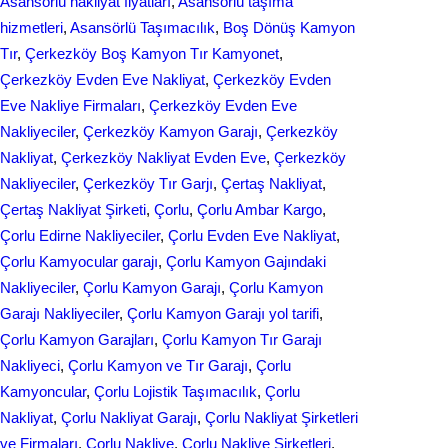
Asansörlü nakliyat fiyatları
, 
Asansörlü taşıma
k
n
hizmetleri
, 
Asansörlü Taşımacılık
, 
Boş Dönüş Kamyon
Tır
, 
Çerkezköy Boş Kamyon Tır Kamyonet
, 
Çerkezköy Evden Eve Nakliyat
, 
Çerkezköy Evden
Eve Nakliye Firmaları
, 
Çerkezköy Evden Eve
Nakliyeciler
, 
Çerkezköy Kamyon Garajı
, 
Çerkezköy
Nakliyat
, 
Çerkezköy Nakliyat Evden Eve
, 
Çerkezköy
Nakliyeciler
, 
Çerkezköy Tır Garjı
, 
Çertaş Nakliyat
, 
Çertaş Nakliyat Şirketi
, 
Çorlu
, 
Çorlu Ambar Kargo
, 
Çorlu Edirne Nakliyeciler
, 
Çorlu Evden Eve Nakliyat
, 
Çorlu Kamyocular garajı
, 
Çorlu Kamyon Gajındaki
Nakliyeciler
, 
Çorlu Kamyon Garajı
, 
Çorlu Kamyon
Garajı Nakliyeciler
, 
Çorlu Kamyon Garajı yol tarifi
, 
Çorlu Kamyon Garajları
, 
Çorlu Kamyon Tır Garajı
Nakliyeci
, 
Çorlu Kamyon ve Tır Garajı
, 
Çorlu
Kamyoncular
, 
Çorlu Lojistik Taşımacılık
, 
Çorlu
Nakliyat
, 
Çorlu Nakliyat Garajı
, 
Çorlu Nakliyat Şirketleri
ve Firmaları
, 
Çorlu Nakliye
, 
Çorlu Nakliye Şirketleri
, 