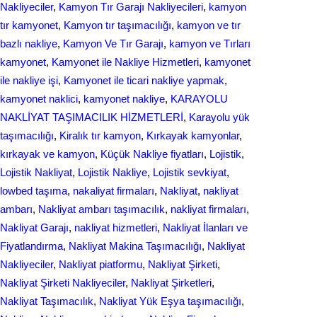
Nakliyeciler
, 
Kamyon Tır Garajı Nakliyecileri
, 
kamyon
tır kamyonet
, 
Kamyon tır taşımacılığı
, 
kamyon ve tır
bazlı nakliye
, 
Kamyon Ve Tır Garajı
, 
kamyon ve Tırları
kamyonet
, 
Kamyonet ile Nakliye Hizmetleri
, 
kamyonet
ile nakliye işi
, 
Kamyonet ile ticari nakliye yapmak
, 
kamyonet naklici
, 
kamyonet nakliye
, 
KARAYOLU
NAKLİYAT TAŞIMACILIK HİZMETLERİ
, 
Karayolu yük
taşımacılığı
, 
Kiralık tır kamyon
, 
Kırkayak kamyonlar
, 
kırkayak ve kamyon
, 
Küçük Nakliye fiyatları
, 
Lojistik
, 
Lojistik Nakliyat
, 
Lojistik Nakliye
, 
Lojistik sevkiyat
, 
lowbed taşıma
, 
nakaliyat firmaları
, 
Nakliyat
, 
nakliyat
ambarı
, 
Nakliyat ambarı taşımacılık
, 
nakliyat firmaları
, 
Nakliyat Garajı
, 
nakliyat hizmetleri
, 
Nakliyat İlanları ve
Fiyatlandırma
, 
Nakliyat Makina Taşımacılığı
, 
Nakliyat
Nakliyeciler
, 
Nakliyat piatformu
, 
Nakliyat Şirketi
, 
Nakliyat Şirketi Nakliyeciler
, 
Nakliyat Şirketleri
, 
Nakliyat Taşımacılık
, 
Nakliyat Yük Eşya taşımacılığı
, 