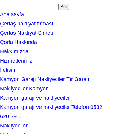
Ara
S
Ana sayfa
e
Çertaş nakliyat firması
a
Çertaş Nakliyat Şirketi
r
Çorlu Hakkında
c
Hakkımızda
h
Hizmetlerimiz
İletişim
Kamyon Garajı Nakliyeciler Tır Garajı
Nakliyeciler Kamyon
Kamyon garajı ve nakliyeciler
Kamyon garajı ve nakliyeciler Telefon 0532
620 3906
Nakliyeciler