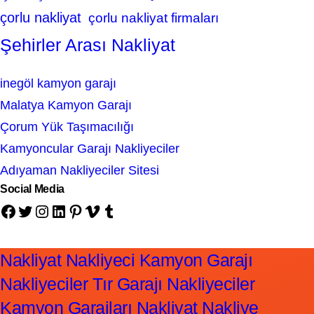
çorlu nakliyat
çorlu nakliyat firmaları
Şehirler Arası Nakliyat
inegöl kamyon garajı
Malatya Kamyon Garajı
Çorum Yük Taşımacılığı
Kamyoncular Garajı Nakliyeciler
Adıyaman Nakliyeciler Sitesi
Social Media
Facebook
Twitter
Instagram
LinkedIn
Pinterest
Vimeo
Tumblr
Nakliyat Nakliyeci Kamyon Garajı
Nakliyeciler Tır Garajı Nakliyeciler
Kamyon Garajları Nakliyat Nakliye