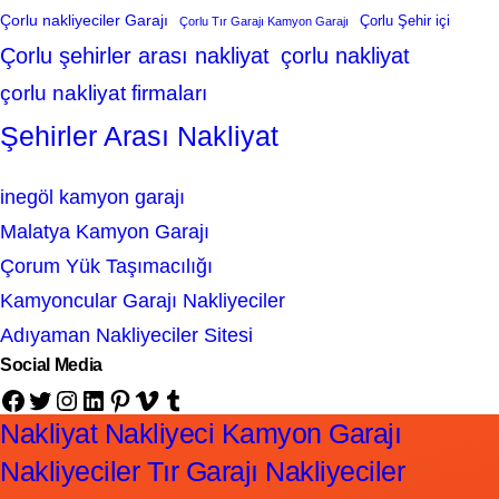
Çorlu nakliyeciler Garajı
Çorlu Şehir içi
Çorlu Tır Garajı Kamyon Garajı
Çorlu şehirler arası nakliyat
çorlu nakliyat
çorlu nakliyat firmaları
Şehirler Arası Nakliyat
inegöl kamyon garajı
Malatya Kamyon Garajı
Çorum Yük Taşımacılığı
Kamyoncular Garajı Nakliyeciler
Adıyaman Nakliyeciler Sitesi
Social Media
Facebook
Twitter
Instagram
LinkedIn
Pinterest
Vimeo
Tumblr
Nakliyat Nakliyeci Kamyon Garajı
Nakliyeciler Tır Garajı Nakliyeciler