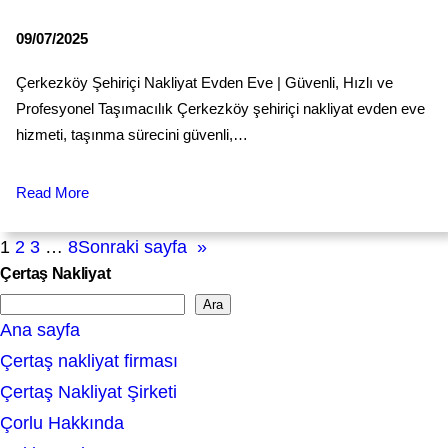
09/07/2025
Çerkezköy Şehiriçi Nakliyat Evden Eve | Güvenli, Hızlı ve
Profesyonel Taşımacılık Çerkezköy şehiriçi nakliyat evden eve
hizmeti, taşınma sürecini güvenli,…
Read More
1
2
3
…
8
Sonraki sayfa
»
Çertaş Nakliyat
Ara
S
Ana sayfa
e
Çertaş nakliyat firması
a
Çertaş Nakliyat Şirketi
r
Çorlu Hakkında
c