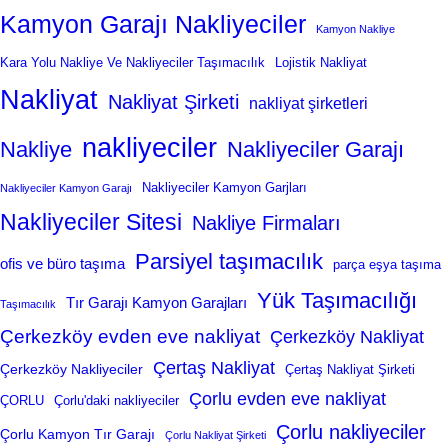
Kamyon Garajı Nakliyeciler
Kamyon Nakliye
Kara Yolu Nakliye Ve Nakliyeciler Taşımacılık
Lojistik Nakliyat
Nakliyat
Nakliyat Şirketi
nakliyat şirketleri
nakliyeciler
Nakliye
Nakliyeciler Garajı
Nakliyeciler Kamyon Garjları
Nakliyeciler Kamyon Garajı
Nakliyeciler Sitesi
Nakliye Firmaları
Parsiyel taşımacılık
ofis ve büro taşıma
parça eşya taşıma
Yük Taşımacılığı
Tır Garajı Kamyon Garajları
Taşımacılık
Çerkezköy evden eve nakliyat
Çerkezköy Nakliyat
Çertaş Nakliyat
Çerkezköy Nakliyeciler
Çertaş Nakliyat Şirketi
Çorlu evden eve nakliyat
ÇORLU
Çorlu'daki nakliyeciler
Çorlu nakliyeciler
Çorlu Kamyon Tır Garajı
Çorlu Nakliyat Şirketi