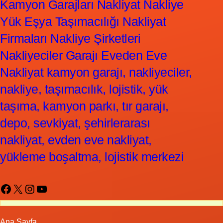
Kamyon Garajları Nakliyat Nakliye
Yük Eşya Taşımacılığı Nakliyat
Firmaları Nakliye Şirketleri
Nakliyeciler Garajı Eveden Eve
Nakliyat kamyon garajı, nakliyeciler,
nakliye, taşımacılık, lojistik, yük
taşıma, kamyon parkı, tır garajı,
depo, sevkiyat, şehirlerarası
nakliyat, evden eve nakliyat,
yükleme boşaltma, lojistik merkezi
Facebook
X
Instagram
YouTube
Ana Sayfa