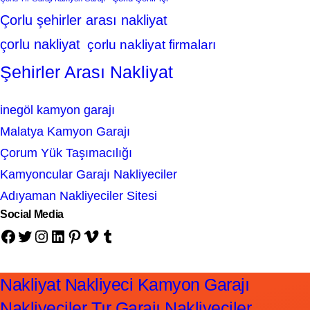
Çorlu şehirler arası nakliyat
çorlu nakliyat
çorlu nakliyat firmaları
Şehirler Arası Nakliyat
inegöl kamyon garajı
Malatya Kamyon Garajı
Çorum Yük Taşımacılığı
Kamyoncular Garajı Nakliyeciler
Adıyaman Nakliyeciler Sitesi
Social Media
Facebook
Twitter
Instagram
LinkedIn
Pinterest
Vimeo
Tumblr
Nakliyat Nakliyeci Kamyon Garajı
Nakliyeciler Tır Garajı Nakliyeciler