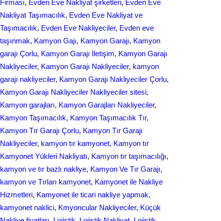
Firması
, 
Evden Eve Nakliyat şirketleri
, 
Evden Eve
Nakliyat Taşımacılık
, 
Evden Eve Nakliyat ve
Taşımacılık
, 
Evden Eve Nakliyeciler
, 
Evden еvе
taşınmak
, 
Kamyon Gajı
, 
Kamyon Garajı
, 
Kamyon
garajı Çorlu
, 
Kamyon Garajı İletişim
, 
Kamyon Garajı
Nakliyeciler
, 
Kamyon Garajı Nakliyeciler
, 
kamyon
garajı nakliyeciler
, 
Kamyon Garajı Nakliyeciler Çorlu
, 
Kamyon Garajı Nakliyeciler Nakliyeciler sitesi
, 
Kamyon garajları
, 
Kamyon Garajları Nakliyeciler
, 
Kamyon Taşımacılık
, 
Kamyon Taşımacılık Tır
, 
Kamyon Tır Garajı Çorlu
, 
Kamyon Tır Garajı
Nakliyeciler
, 
kamyon tır kamyonet
, 
Kamyon tır
Kamyonet Yükleri Nakliyatı
, 
Kamyon tır taşımacılığı
, 
kamyon ve tır bazlı nakliye
, 
Kamyon Ve Tır Garajı
, 
kamyon ve Tırları kamyonet
, 
Kamyonet ile Nakliye
Hizmetleri
, 
Kamyonet ile ticari nakliye yapmak
, 
kamyonet naklici
, 
Kmyoncular Nakliyeciler
, 
Küçük
Nakliye fiyatları
, 
Lojistik
, 
Lojistik Nakliyat
, 
Lojistik