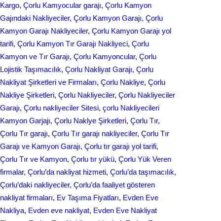
r
Kargo
, 
Çorlu Kamyocular garajı
, 
Çorlu Kamyon
o
d
Gajındaki Nakliyeciler
, 
Çorlu Kamyon Garajı
, 
Çorlu
e
Kamyon Garajı Nakliyeciler
, 
Çorlu Kamyon Garajı yol
o
I
tarifi
, 
Çorlu Kamyon Tır Garajı Nakliyeci
, 
Çorlu
k
n
Kamyon ve Tır Garajı
, 
Çorlu Kamyoncular
, 
Çorlu
Lojistik Taşımacılık
, 
Çorlu Nakliyat Garajı
, 
Çorlu
Nakliyat Şirketleri ve Firmaları
, 
Çorlu Nakliye
, 
Çorlu
Nakliye Şirketleri
, 
Çorlu Nakliyeciler
, 
Çorlu Nakliyeciler
Garajı
, 
Çorlu nakliyeciler Sitesi
, 
çorlu Nakliyecileri
Kamyon Garjajı
, 
Çorlu Naklye Şirketleri
, 
Çorlu Tır
, 
Çorlu Tır garajı
, 
Çorlu Tır garajı nakliyeciler
, 
Çorlu Tır
Garajı ve Kamyon Garajı
, 
Çorlu tır garajı yol tarifi
, 
Çorlu Tır ve Kamyon
, 
Çorlu tır yükü
, 
Çorlu Yük Veren
firmalar
, 
Çorlu’da nakliyat hizmeti
, 
Çorlu’da taşımacılık
, 
Çorlu’daki nakliyeciler
, 
Çorlu’da faaliyet gösteren
nakliyat firmaları
, 
Ev Taşıma Fiyatları
, 
Evden Eve
Nakliya
, 
Evden eve nakliyat
, 
Evden Eve Nakliyat