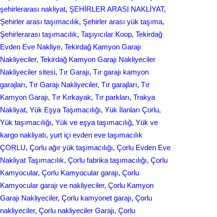
şehirlerarası nakliyat
, 
ŞEHİRLER ARASI NAKLİYAT
, 
Şehirler arası taşımacılık
, 
Şehirler arası yük taşıma
, 
Şehirlerarası taşımacılık
, 
Taşıyıcılar Koop
, 
Tekirdağ
Evden Eve Nakliye
, 
Tekirdağ Kamyon Garajı
Nakliyeciler
, 
Tekirdağ Kamyon Garajı Nakliyeciler
Nakliyeciler sitesi
, 
Tır Garajı
, 
Tır garajı kamyon
garajları
, 
Tır Garajı Nakliyeciler
, 
Tır garajları
, 
Tır
Kamyon Garajı
, 
Tır Kırkayak
, 
Tır parkları
, 
Trakya
Nakliyat
, 
Yük Eşya Taşımacılığı
, 
Yük İlanları Çorlu
, 
Yük taşımacılığı
, 
Yük ve eşya taşımacılığ
, 
Yük ve
kargo nakliyatı
, 
yurt içi evden еvе taşımacılık
ÇORLU
, 
Çorlu ağır yük taşımacılığı
, 
Çorlu Evden Eve
Nakliyat Taşımacılık
, 
Çorlu fabrika taşımacılığı
, 
Çorlu
Kamyocular
, 
Çorlu Kamyocular garajı
, 
Çorlu
Kamyocular garajı ve nakliyeciler
, 
Çorlu Kamyon
Garajı Nakliyeciler
, 
Çorlu kamyonet garajı
, 
Çorlu
nakliyeciler
, 
Çorlu nakliyeciler Garajı
, 
Çorlu