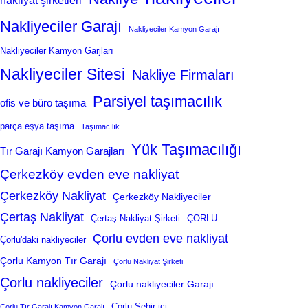
nakliyat şirketleri
Nakliyeciler Garajı
Nakliyeciler Kamyon Garajı
Nakliyeciler Kamyon Garjları
Nakliyeciler Sitesi
Nakliye Firmaları
Parsiyel taşımacılık
ofis ve büro taşıma
parça eşya taşıma
Taşımacılık
Yük Taşımacılığı
Tır Garajı Kamyon Garajları
Çerkezköy evden eve nakliyat
Çerkezköy Nakliyat
Çerkezköy Nakliyeciler
Çertaş Nakliyat
Çertaş Nakliyat Şirketi
ÇORLU
Çorlu evden eve nakliyat
Çorlu'daki nakliyeciler
Çorlu Kamyon Tır Garajı
Çorlu Nakliyat Şirketi
Çorlu nakliyeciler
Çorlu nakliyeciler Garajı
Çorlu Şehir içi
Çorlu Tır Garajı Kamyon Garajı