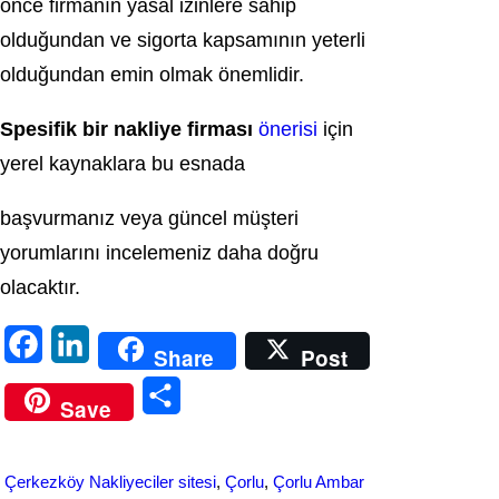
önce firmanın yasal izinlere sahip
olduğundan ve sigorta kapsamının yeterli
olduğundan emin olmak önemlidir.
Spesifik bir nakliye firması
önerisi
için
yerel kaynaklara bu esnada
başvurmanız veya güncel müşteri
yorumlarını incelemeniz daha doğru
olacaktır.
F
L
Share
Post
a
i
S
Save
c
n
h
e
k
a
Çerkezköy Nakliyeciler sitesi
, 
Çorlu
, 
Çorlu Ambar
b
e