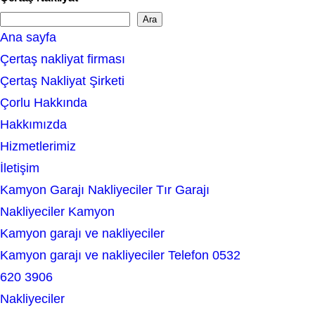
Ara
S
Ana sayfa
e
Çertaş nakliyat firması
a
Çertaş Nakliyat Şirketi
r
Çorlu Hakkında
c
Hakkımızda
h
Hizmetlerimiz
İletişim
Kamyon Garajı Nakliyeciler Tır Garajı
Nakliyeciler Kamyon
Kamyon garajı ve nakliyeciler
Kamyon garajı ve nakliyeciler Telefon 0532
620 3906
Nakliyeciler