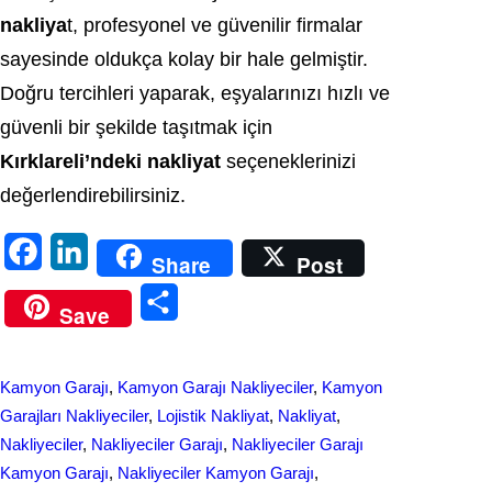
nakliya
t, profesyonel ve güvenilir firmalar
sayesinde oldukça kolay bir hale gelmiştir.
Doğru tercihleri yaparak, eşyalarınızı hızlı ve
güvenli bir şekilde taşıtmak için
Kırklareli’ndeki nakliyat
seçeneklerinizi
değerlendirebilirsiniz.
F
L
Share
Post
a
i
S
Save
c
n
h
e
k
a
Kamyon Garajı
, 
Kamyon Garajı Nakliyeciler
, 
Kamyon
b
e
r
Garajları Nakliyeciler
, 
Lojistik Nakliyat
, 
Nakliyat
, 
o
d
Nakliyeciler
, 
Nakliyeciler Garajı
, 
Nakliyeciler Garajı
e
Kamyon Garajı
, 
Nakliyeciler Kamyon Garajı
, 
o
I