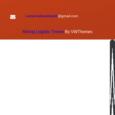
certasnakliyatlojistik
@gmail.com
Mining Logistic Theme
By VWThemes