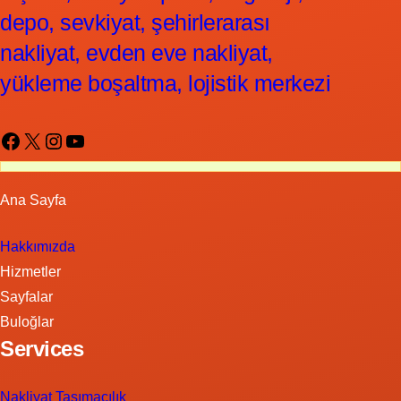
depo, sevkiyat, şehirlerarası
nakliyat, evden eve nakliyat,
yükleme boşaltma, lojistik merkezi
Facebook
X
Instagram
YouTube
Ana Sayfa
Hakkımızda
Hizmetler
Sayfalar
Buloğlar
Services
Nakliyat Taşımacılık