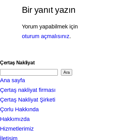
Bir yanıt yazın
Yorum yapabilmek için
oturum açmalısınız
.
Çertaş Nakliyat
Ara
S
Ana sayfa
e
Çertaş nakliyat firması
a
Çertaş Nakliyat Şirketi
r
Çorlu Hakkında
c
Hakkımızda
h
Hizmetlerimiz
İletişim