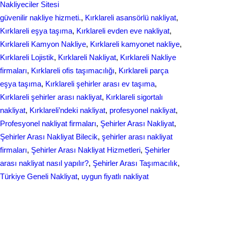
Nakliyeciler Sitesi
k
n
güvenilir nakliye hizmeti.
, 
Kırklareli asansörlü nakliyat
, 
Kırklareli eşya taşıma
, 
Kırklareli evden eve nakliyat
, 
Kırklareli Kamyon Nakliye
, 
Kırklareli kamyonet nakliye
, 
Kırklareli Lojistik
, 
Kırklareli Nakliyat
, 
Kırklareli Nakliye
firmaları
, 
Kırklareli ofis taşımacılığı
, 
Kırklareli parça
eşya taşıma
, 
Kırklareli şehirler arası ev taşıma
, 
Kırklareli şehirler arası nakliyat
, 
Kırklareli sigortalı
nakliyat
, 
Kırklareli’ndeki nakliyat
, 
profesyonel nakliyat
, 
Profesyonel nakliyat firmaları
, 
Şehirler Arası Nakliyat
, 
Şehirler Arası Nakliyat Bilecik
, 
şehirler arası nakliyat
firmaları
, 
Şehirler Arası Nakliyat Hizmetleri
, 
Şehirler
arası nakliyat nasıl yapılır?
, 
Şehirler Arası Taşımacılık
, 
Türkiye Geneli Nakliyat
, 
uygun fiyatlı nakliyat