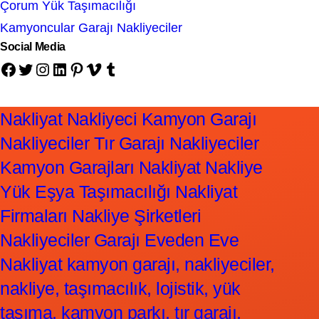
Çorum Yük Taşımacılığı
Kamyoncular Garajı Nakliyeciler
Social Media
Facebook
Twitter
Instagram
LinkedIn
Pinterest
Vimeo
Tumblr
Nakliyat Nakliyeci Kamyon Garajı
Nakliyeciler Tır Garajı Nakliyeciler
Kamyon Garajları Nakliyat Nakliye
Yük Eşya Taşımacılığı Nakliyat
Firmaları Nakliye Şirketleri
Nakliyeciler Garajı Eveden Eve
Nakliyat kamyon garajı, nakliyeciler,
nakliye, taşımacılık, lojistik, yük
taşıma, kamyon parkı, tır garajı,