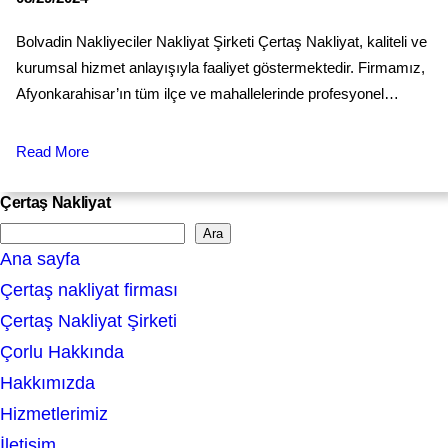
Bolvadin Nakliyeciler Nakliyat Şirketi Çertaş Nakliyat, kaliteli ve
kurumsal hizmet anlayışıyla faaliyet göstermektedir. Firmamız,
Afyonkarahisar’ın tüm ilçe ve mahallelerinde profesyonel…
Read More
Çertaş Nakliyat
Ara
S
Ana sayfa
e
Çertaş nakliyat firması
a
Çertaş Nakliyat Şirketi
r
Çorlu Hakkında
c
Hakkımızda
h
Hizmetlerimiz
İletişim