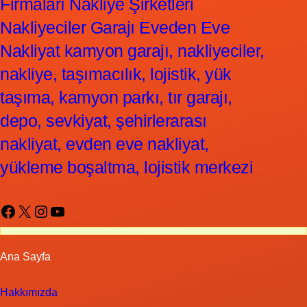
Firmaları Nakliye Şirketleri
Nakliyeciler Garajı Eveden Eve
Nakliyat kamyon garajı, nakliyeciler,
nakliye, taşımacılık, lojistik, yük
taşıma, kamyon parkı, tır garajı,
depo, sevkiyat, şehirlerarası
nakliyat, evden eve nakliyat,
yükleme boşaltma, lojistik merkezi
Facebook
X
Instagram
YouTube
Ana Sayfa
Hakkımızda