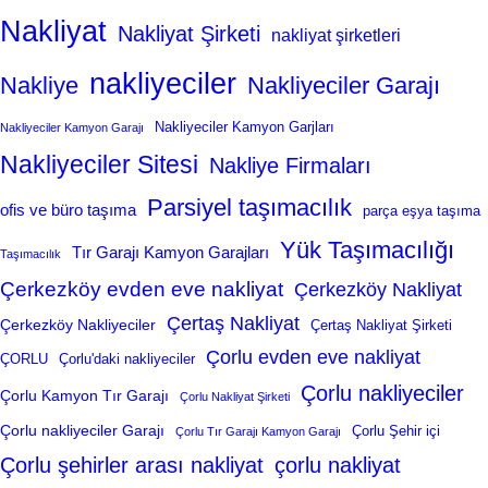
Nakliyat
Nakliyat Şirketi
nakliyat şirketleri
nakliyeciler
Nakliye
Nakliyeciler Garajı
Nakliyeciler Kamyon Garjları
Nakliyeciler Kamyon Garajı
Nakliyeciler Sitesi
Nakliye Firmaları
Parsiyel taşımacılık
ofis ve büro taşıma
parça eşya taşıma
Yük Taşımacılığı
Tır Garajı Kamyon Garajları
Taşımacılık
Çerkezköy evden eve nakliyat
Çerkezköy Nakliyat
Çertaş Nakliyat
Çerkezköy Nakliyeciler
Çertaş Nakliyat Şirketi
Çorlu evden eve nakliyat
ÇORLU
Çorlu'daki nakliyeciler
Çorlu nakliyeciler
Çorlu Kamyon Tır Garajı
Çorlu Nakliyat Şirketi
Çorlu nakliyeciler Garajı
Çorlu Şehir içi
Çorlu Tır Garajı Kamyon Garajı
Çorlu şehirler arası nakliyat
çorlu nakliyat