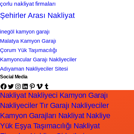
çorlu nakliyat firmaları
Şehirler Arası Nakliyat
inegöl kamyon garajı
Malatya Kamyon Garajı
Çorum Yük Taşımacılığı
Kamyoncular Garajı Nakliyeciler
Adıyaman Nakliyeciler Sitesi
Social Media
Facebook
Twitter
Instagram
LinkedIn
Pinterest
Vimeo
Tumblr
Nakliyat Nakliyeci Kamyon Garajı
Nakliyeciler Tır Garajı Nakliyeciler
Kamyon Garajları Nakliyat Nakliye
Yük Eşya Taşımacılığı Nakliyat