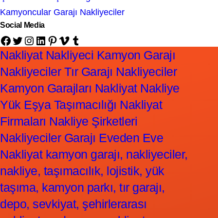
Kamyoncular Garajı Nakliyeciler
Social Media
Facebook
Twitter
Instagram
LinkedIn
Pinterest
Vimeo
Tumblr
Nakliyat Nakliyeci Kamyon Garajı
Nakliyeciler Tır Garajı Nakliyeciler
Kamyon Garajları Nakliyat Nakliye
Yük Eşya Taşımacılığı Nakliyat
Firmaları Nakliye Şirketleri
Nakliyeciler Garajı Eveden Eve
Nakliyat kamyon garajı, nakliyeciler,
nakliye, taşımacılık, lojistik, yük
taşıma, kamyon parkı, tır garajı,
depo, sevkiyat, şehirlerarası