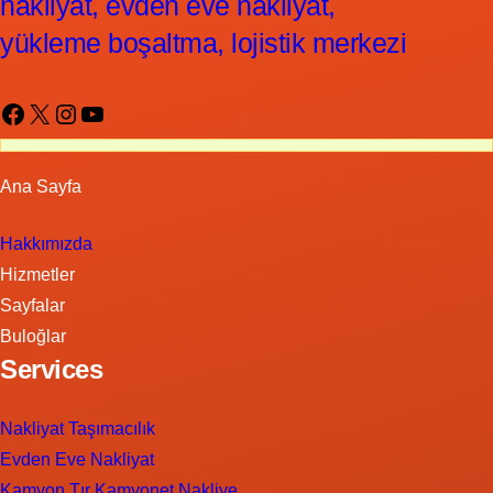
nakliyat, evden eve nakliyat,
yükleme boşaltma, lojistik merkezi
Facebook
X
Instagram
YouTube
Ana Sayfa
Hakkımızda
Hizmetler
Sayfalar
Buloğlar
Services
Nakliyat Taşımacılık
Evden Eve Nakliyat
Kamyon Tır Kamyonet Nakliye