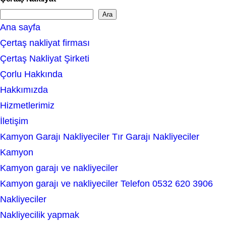
Ara
S
Ana sayfa
e
Çertaş nakliyat firması
a
Çertaş Nakliyat Şirketi
r
Çorlu Hakkında
c
Hakkımızda
h
Hizmetlerimiz
İletişim
Kamyon Garajı Nakliyeciler Tır Garajı Nakliyeciler
Kamyon
Kamyon garajı ve nakliyeciler
Kamyon garajı ve nakliyeciler Telefon 0532 620 3906
Nakliyeciler
Nakliyecilik yapmak