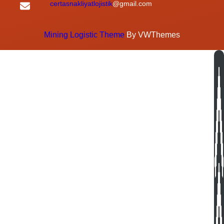
certasnakliyatlojistik
@gmail.com
Mining Logistic Theme
By VWThemes