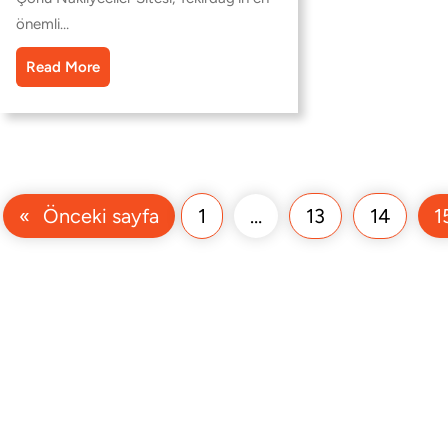
önemli…
Read More
«
Önceki sayfa
1
…
13
14
1