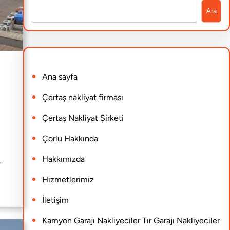
S
Ara
e
a
r
Ana sayfa
c
h
Çertaş nakliyat firması
Çertaş Nakliyat Şirketi
Çorlu Hakkında
Hakkımızda
…
Hizmetlerimiz
İletişim
Kamyon Garajı Nakliyeciler Tır Garajı Nakliyeciler