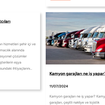
cıları
rı hizmetleri şehir içi ve
ımacılık alanında
fesyonel çözümler
terilerin eşya
sundaki ihtiyaçlarını…
Kamyon garajları ne iş yapar
11/07/2024
Kamyon garajları ne iş yapar? Kam
garajları, çeşitli nakliye ve lojistik