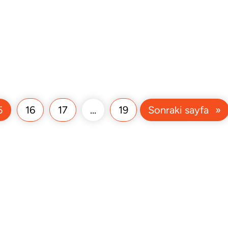
5
16
17
…
19
Sonraki sayfa
»