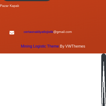
Pazar Kapalı
certasnakliyatlojistik
@gmail.com
Mining Logistic Theme
By VWThemes