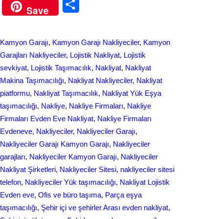
S
Save
c
n
h
e
k
a
Kamyon Garajı
, 
Kamyon Garajı Nakliyeciler
, 
Kamyon
b
e
r
Garajları Nakliyeciler
, 
Lojistik Nakliyat
, 
Lojistik
o
d
sevkiyat
, 
Lojistik Taşımacılık
, 
Nakliyat
, 
Nakliyat
e
Makina Taşımacılığı
, 
Nakliyat Nakliyeciler
, 
Nakliyat
o
I
piatformu
, 
Nakliyat Taşımacılık
, 
Nakliyat Yük Eşya
k
n
taşımacılığı
, 
Nakliye
, 
Nakliye Firmaları
, 
Nakliye
Firmaları Evden Eve Nakliyat
, 
Nakliye Firmaları
Evdeneve
, 
Nakliyeciler
, 
Nakliyeciler Garajı
, 
Nakliyeciler Garajı Kamyon Garajı
, 
Nakliyeciler
garajları
, 
Nakliyeciler Kamyon Garajı
, 
Nakliyeciler
Nakliyat Şirketleri
, 
Nakliyeciler Sitesi
, 
nakliyeciler sitesi
telefon
, 
Nakliyeciler Yük taşımacılığı
, 
Nаkliyаt Lojistik
Evdеn eve
, 
Ofis ve büro taşıma
, 
Parça eşya
taşımacılığı
, 
Şehir içi ve şehirler Arası evden nakliyat
, 