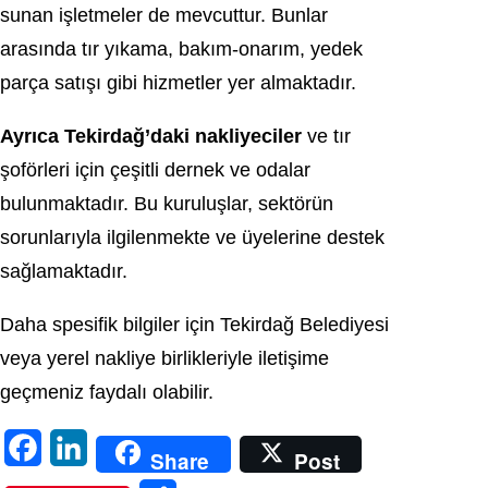
sunan işletmeler de mevcuttur. Bunlar
arasında tır yıkama, bakım-onarım, yedek
parça satışı gibi hizmetler yer almaktadır.
Ayrıca Tekirdağ’daki nakliyeciler
ve tır
şoförleri için çeşitli dernek ve odalar
bulunmaktadır. Bu kuruluşlar, sektörün
sorunlarıyla ilgilenmekte ve üyelerine destek
sağlamaktadır.
Daha spesifik bilgiler için Tekirdağ Belediyesi
veya yerel nakliye birlikleriyle iletişime
geçmeniz faydalı olabilir.
F
L
Share
Post
a
i