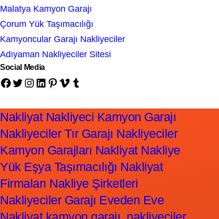
Malatya Kamyon Garajı
Çorum Yük Taşımacılığı
Kamyoncular Garajı Nakliyeciler
Adıyaman Nakliyeciler Sitesi
Social Media
Facebook
Twitter
Instagram
LinkedIn
Pinterest
Vimeo
Tumblr
Nakliyat Nakliyeci Kamyon Garajı
Nakliyeciler Tır Garajı Nakliyeciler
Kamyon Garajları Nakliyat Nakliye
Yük Eşya Taşımacılığı Nakliyat
Firmaları Nakliye Şirketleri
Nakliyeciler Garajı Eveden Eve
Nakliyat kamyon garajı, nakliyeciler,