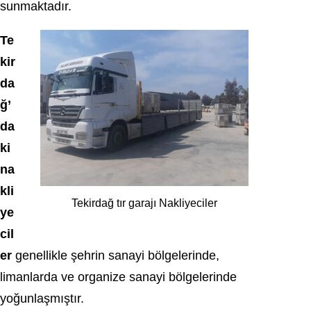
sunmaktadır.
Te
kir
da
ğ’
da
ki
na
kli
Tekirdağ tır garajı Nakliyeciler
ye
cil
er
genellikle şehrin sanayi bölgelerinde,
limanlarda ve organize sanayi bölgelerinde
yoğunlaşmıştır.