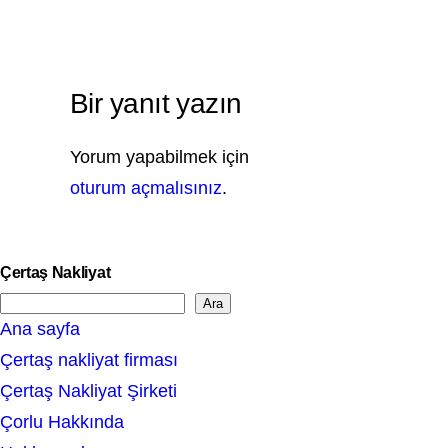
Bir yanıt yazın
Yorum yapabilmek için
oturum açmalısınız
.
Çertaş Nakliyat
Ara
S
Ana sayfa
e
Çertaş nakliyat firması
a
Çertaş Nakliyat Şirketi
r
Çorlu Hakkında
c