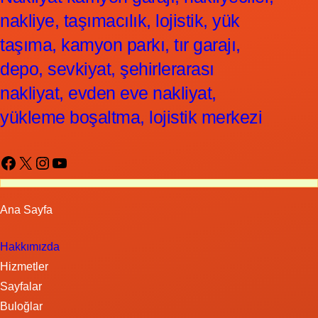
nakliye, taşımacılık, lojistik, yük
taşıma, kamyon parkı, tır garajı,
depo, sevkiyat, şehirlerarası
nakliyat, evden eve nakliyat,
yükleme boşaltma, lojistik merkezi
Facebook
X
Instagram
YouTube
Ana Sayfa
Hakkımızda
Hizmetler
Sayfalar
Buloğlar