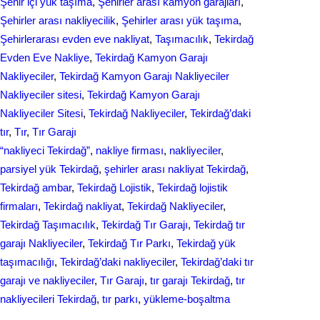
Şehir içi yük taşıma
, 
Şehirler arası kamyon garajları
, 
Şehirler arası nakliyecilik
, 
Şehirler arası yük taşıma
, 
Şehirlerarası evden eve nakliyat
, 
Taşımacılık
, 
Tekirdağ
Evden Eve Nakliye
, 
Tekirdağ Kamyon Garajı
Nakliyeciler
, 
Tekirdağ Kamyon Garajı Nakliyeciler
Nakliyeciler sitesi
, 
Tekirdağ Kamyon Garajı
Nakliyeciler Sitesi
, 
Tekirdağ Nakliyeciler
, 
Tekirdağ’daki
tır
, 
Tır
, 
Tır Garajı
“nakliyeci Tekirdağ”
, 
nakliye firması
, 
nakliyeciler
, 
parsiyel yük Tekirdağ
, 
şehirler arası nakliyat Tekirdağ
, 
Tekirdağ ambar
, 
Tekirdağ Lojistik
, 
Tekirdağ lojistik
firmaları
, 
Tekirdağ nakliyat
, 
Tekirdağ Nakliyeciler
, 
Tekirdağ Taşımacılık
, 
Tekirdağ Tır Garajı
, 
Tekirdağ tır
garajı Nakliyeciler
, 
Tekirdağ Tır Parkı
, 
Tekirdağ yük
taşımacılığı
, 
Tekirdağ’daki nakliyeciler
, 
Tekirdağ’daki tır
garajı ve nakliyeciler
, 
Tır Garajı
, 
tır garajı Tekirdağ
, 
tır
nakliyecileri Tekirdağ
, 
tır parkı
, 
yükleme-boşaltma